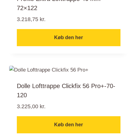
72×122
3.218,75
kr.
Køb den her
Dolle Lofttrappe Clickfix 56 Pro+-70-
120
3.225,00
kr.
Køb den her