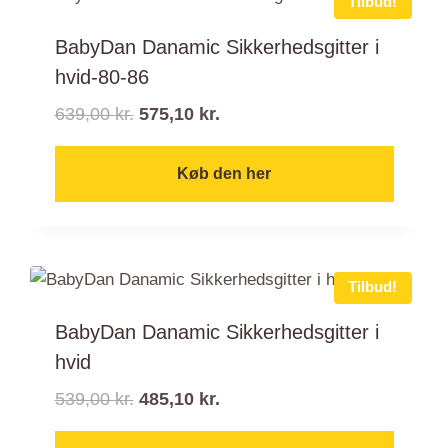
Tilbud!
BabyDan Danamic Sikkerhedsgitter i
hvid-80-86
D
D
639,00
kr.
575,10
kr.
e
e
n
n
Køb den her
o
a
p
k
r
t
i
u
Tilbud!
n
e
BabyDan Danamic Sikkerhedsgitter i
d
l
hvid
e
l
l
e
D
D
539,00
kr.
485,10
kr.
i
p
e
e